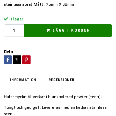
stainless steel.Mått: 75mm X 60mm
I lager
LÄGG I KORGEN
Dela
INFORMATION
RECENSIONER
Halssmycke tillverkat i blankpolerad pewter (tenn).
Tungt och gediget.
Levereras med en kedja i stainless
steel.