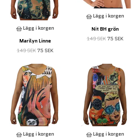
Lägg i korgen
Lägg i korgen
Nit BH grön
149 SEK
75 SEK
Marilyn Linne
149 SEK
75 SEK
Lägg i korgen
Lägg i korgen