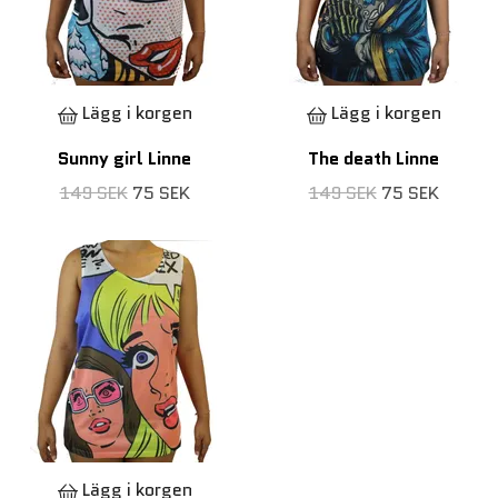
Lägg i korgen
Lägg i korgen
Sunny girl Linne
The death Linne
149 SEK
75 SEK
149 SEK
75 SEK
Lägg i korgen