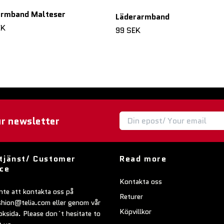
armband Malteser
Läderarmband
EK
99 SEK
ur newsletter
tjänst/ Customer
Read more
ice
Kontakta oss
nte att kontakta oss på
Returer
shion@telia.com
eller genom vår
Köpvillkor
ksida. Please don´t hesitate to