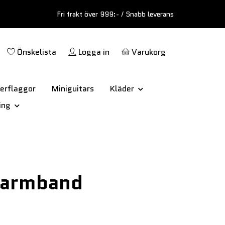
Fri frakt över 999:- / Snabb leverans
Önskelista
Logga in
Varukorg
erflaggor
Miniguitars
Kläder
ing
rarmband