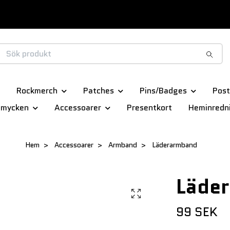
Rockmerch
Patches
Pins/Badges
Post
smycken
Accessoarer
Presentkort
Heminredn
Hem
Accessoarer
Armband
Läderarmband
Läde
99 SEK