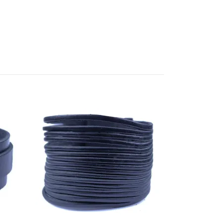
Läderarmban
149 SEK