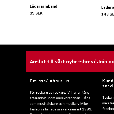
Läderarmband
Läder
99 SEK
149 S
Anslut till vårt nyhetsbrev/ Join o
Om oss/ About us
Kund
serv
För rockare av rockare. Vi har en lång
Tveka i
erfarenhet inom musikbranchen. Både
mikefa
som musikälskare och musiker. Mike
faceboo
fashion startade sin verksamhet 1999.