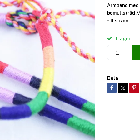
Armband med p
bomullstråd.Va
till vuxen.
I lager
Dela