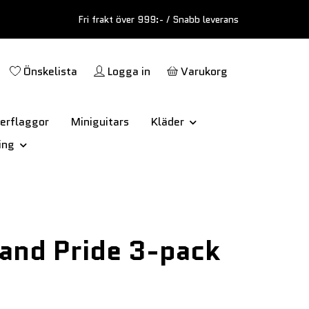
Fri frakt över 999:- / Snabb leverans
Önskelista
Logga in
Varukorg
erflaggor
Miniguitars
Kläder
ing
and Pride 3-pack