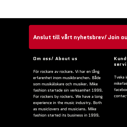
Anslut till vårt nyhetsbrev/ Join o
Om oss/ About us
Kund
serv
För rockare av rockare. Vi har en lång
Tveka i
erfarenhet inom musikbranchen. Både
mikefa
som musikälskare och musiker. Mike
faceboo
fashion startade sin verksamhet 1999.
contac
For rockers by rockers. We have a long
experience in the music industry. Both
as musiclovers and musicians. Mike
fashion started its business in 1999.