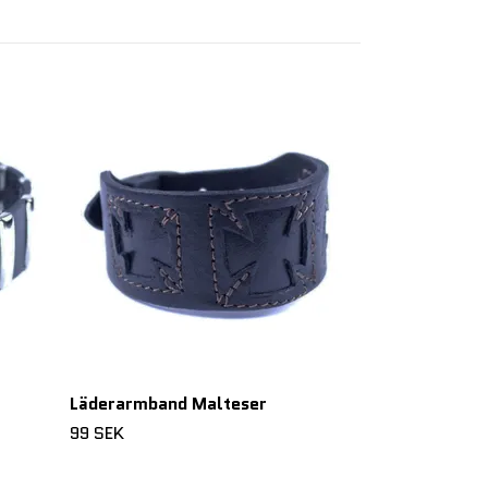
Läderarmband
99 SEK
Läderarmband Malteser
99 SEK