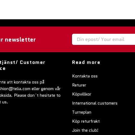
ur newsletter
tjänst/ Customer
Read more
ice
Kontakta oss
nte att kontakta oss på
Returer
shion@telia.com
eller genom vår
Köpvillkor
ksida. Please don´t hesitate to
t us.
International customers
Turneplan
Köp returfrakt
Join the club!