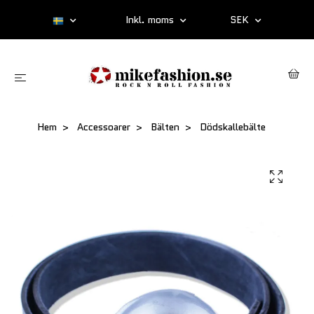
Inkl. moms
SEK
Hem
Accessoarer
Bälten
Dödskallebälte