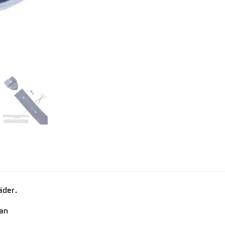
äder.
kan