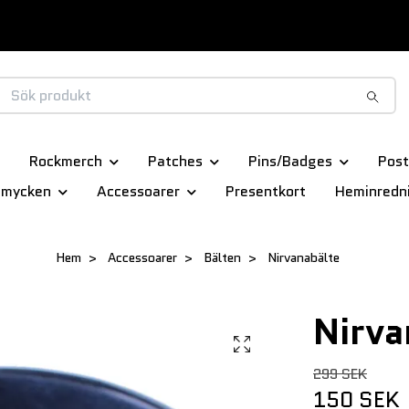
Rockmerch
Patches
Pins/Badges
Post
smycken
Accessoarer
Presentkort
Heminredn
Hem
Accessoarer
Bälten
Nirvanabälte
Nirva
299 SEK
150 SEK