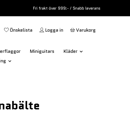
Fri frakt över 999:- / Snabb leverans
Önskelista
Logga in
Varukorg
erflaggor
Miniguitars
Kläder
ing
nabälte