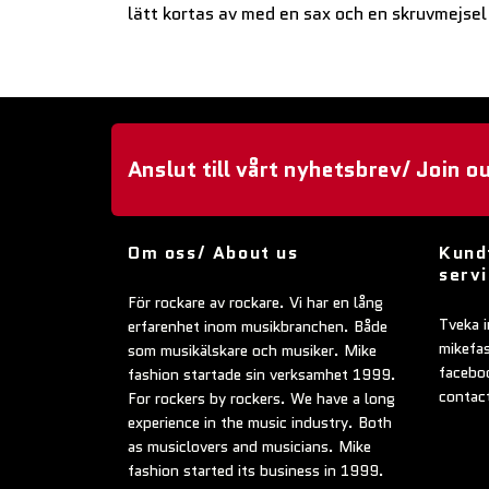
lätt kortas av med en sax och en skruvmejsel
Anslut till vårt nyhetsbrev/ Join o
Om oss/ About us
Kund
serv
För rockare av rockare. Vi har en lång
Tveka i
erfarenhet inom musikbranchen. Både
mikefa
som musikälskare och musiker. Mike
faceboo
fashion startade sin verksamhet 1999.
contac
For rockers by rockers. We have a long
experience in the music industry. Both
as musiclovers and musicians. Mike
fashion started its business in 1999.