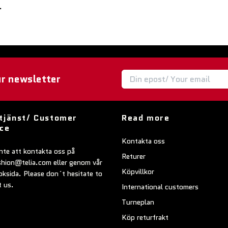
.
ur newsletter
tjänst/ Customer
Read more
ice
Kontakta oss
nte att kontakta oss på
Returer
shion@telia.com
eller genom vår
Köpvillkor
ksida. Please don´t hesitate to
t us.
International customers
Turneplan
Köp returfrakt