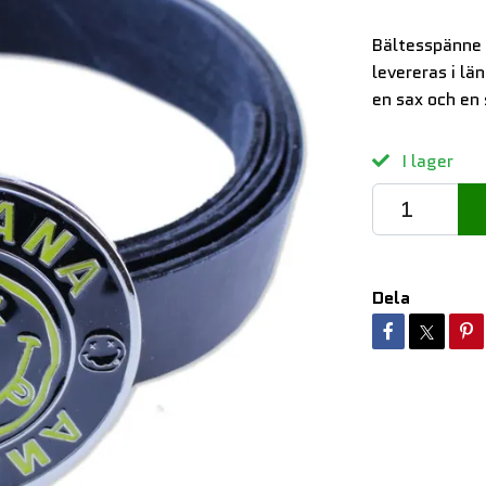
Bältesspänne 
levereras i l
en sax och en
I lager
Dela