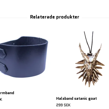
armband
Halsband satanic goat
EK
299 SEK