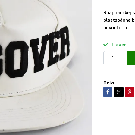
Snapbackkeps 
plastspänne b
huvudform.
I lager
Dela