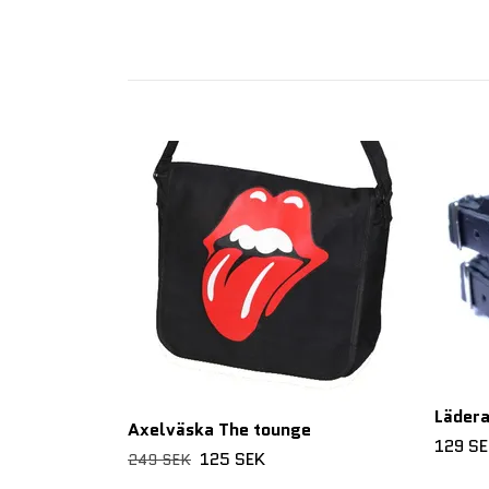
Läder
Axelväska The tounge
129 S
125 SEK
249 SEK