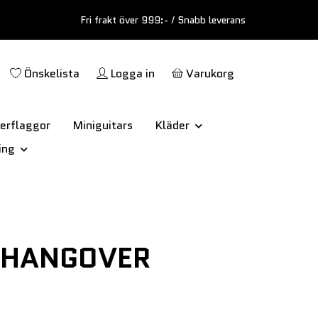
Fri frakt över 999:- / Snabb leverans
Önskelista
Logga in
Varukorg
erflaggor
Miniguitars
Kläder
ing
 HANGOVER