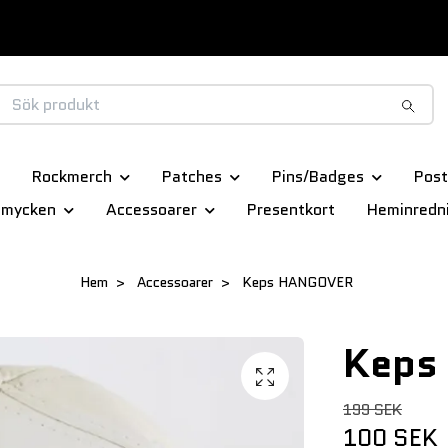
Rockmerch
Patches
Pins/Badges
Post
smycken
Accessoarer
Presentkort
Heminredn
Hem
Accessoarer
Keps HANGOVER
Keps
199 SEK
100 SEK