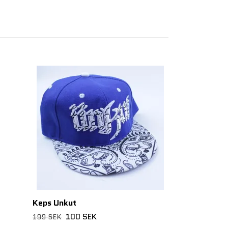
Keps PREMIER
100 
199 SEK
Keps Unkut
100 SEK
199 SEK