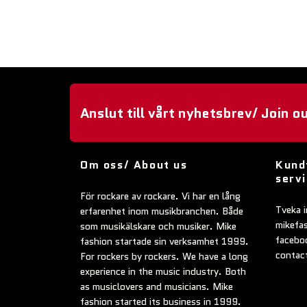
Anslut till vårt nyhetsbrev/ Join o
Om oss/ About us
Kund
serv
För rockare av rockare. Vi har en lång
Tveka i
erfarenhet inom musikbranchen. Både
mikefa
som musikälskare och musiker. Mike
faceboo
fashion startade sin verksamhet 1999.
contac
For rockers by rockers. We have a long
experience in the music industry. Both
as musiclovers and musicians. Mike
fashion started its business in 1999.