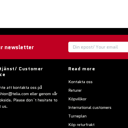
ur newsletter
tjänst/ Customer
Read more
ice
Kontakta oss
nte att kontakta oss på
Returer
shion@telia.com
eller genom vår
Köpvillkor
ksida. Please don´t hesitate to
t us.
International customers
Turneplan
Köp returfrakt