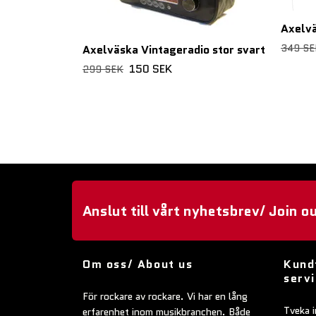
Axelv
349 SE
Axelväska Vintageradio stor svart
150 SEK
299 SEK
Anslut till vårt nyhetsbrev/ Join o
Om oss/ About us
Kund
serv
För rockare av rockare. Vi har en lång
Tveka i
erfarenhet inom musikbranchen. Både