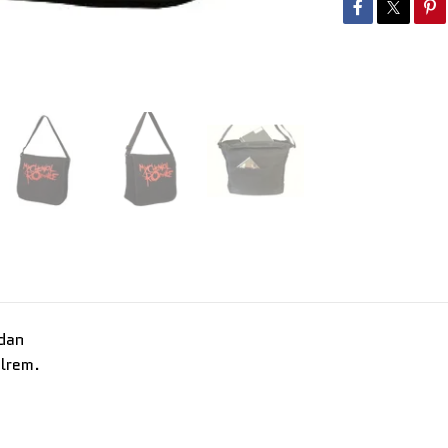
idan
elrem.