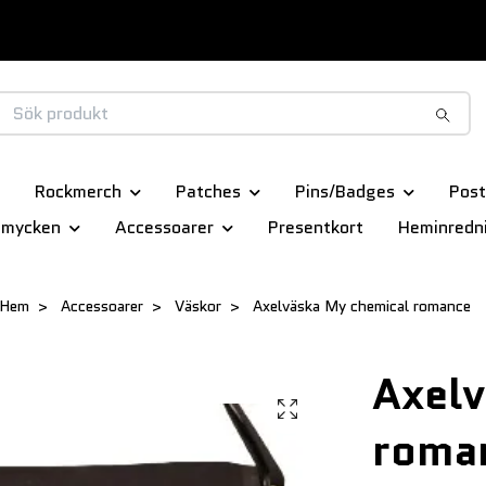
Rockmerch
Patches
Pins/Badges
Post
smycken
Accessoarer
Presentkort
Heminredn
Hem
Accessoarer
Väskor
Axelväska My chemical romance
Axelv
roma