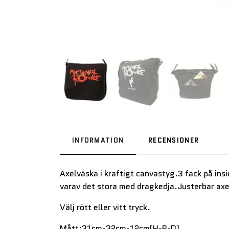
INFORMATION
RECENSIONER
Axelväska i kraftigt canvastyg.3 fack på ins
varav det stora med dragkedja.Justerbar ax
Välj rött eller vitt tryck.
Mått:31cm-32cm-12cm(H-B-D).