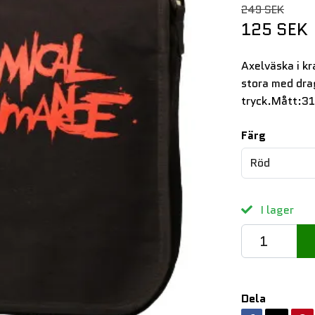
249 SEK
125 SEK
Axelväska i kr
stora med drag
tryck.Mått:3
Färg
Röd
I lager
Dela