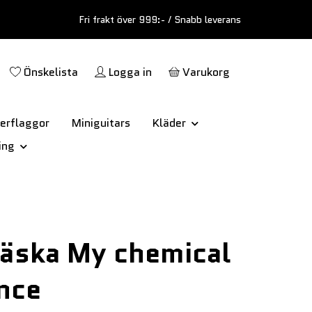
Fri frakt över 999:- / Snabb leverans
Önskelista
Logga in
Varukorg
erflaggor
Miniguitars
Kläder
ing
äska My chemical
nce