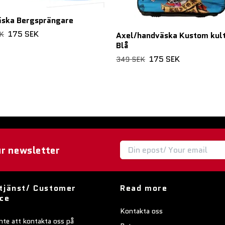
äska Bergsprängare
175 SEK
K
Axel/handväska Kustom kul
Blå
175 SEK
349 SEK
ur newsletter
tjänst/ Customer
Read more
ice
Kontakta oss
nte att kontakta oss på