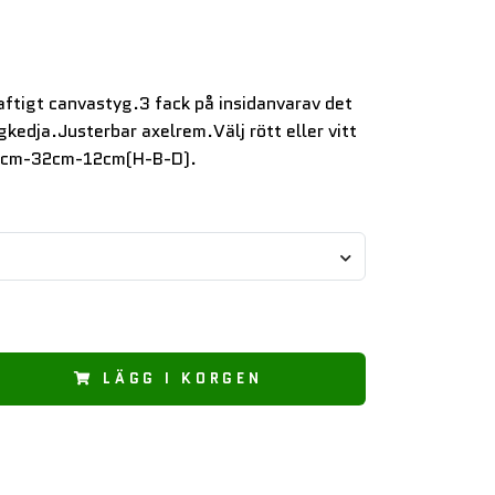
aftigt canvastyg.3 fack på insidanvarav det
kedja.Justerbar axelrem.Välj rött eller vitt
1cm-32cm-12cm(H-B-D).
LÄGG I KORGEN