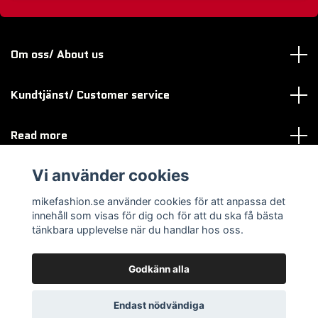
Om oss/ About us
Kundtjänst/ Customer service
Read more
Vi använder cookies
Sociala medier
mikefashion.se använder cookies för att anpassa det
innehåll som visas för dig och för att du ska få bästa
tänkbara upplevelse när du handlar hos oss.
Godkänn alla
© 2026 mikefashion.se
Endast nödvändiga