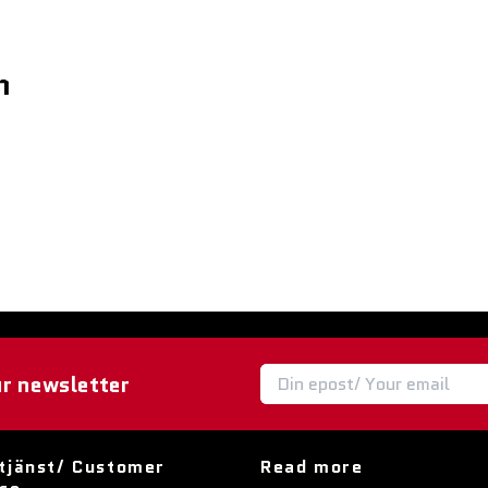
m
ur newsletter
tjänst/ Customer
Read more