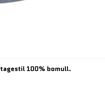
intagestil 100% bomull.
m