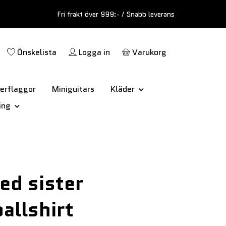
Fri frakt över 999:- / Snabb leverans
Önskelista
Logga in
Varukorg
erflaggor
Miniguitars
Kläder
ing
ed sister
allshirt