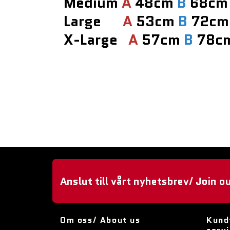
Medium
A
48cm
B
68cm
Large
A
53cm
B
72cm
X-Large
A
57cm
B
78c
Anslut till vårt nyhetsbrev/ Join o
Om oss/ About us
Kund