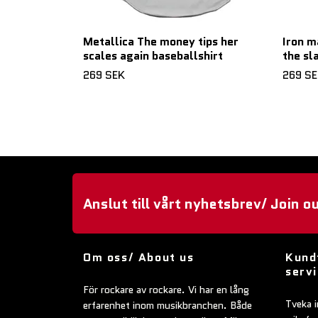
Metallica The money tips her
Iron m
scales again baseballshirt
the sl
269 SEK
269 S
Anslut till vårt nyhetsbrev/ Join o
Om oss/ About us
Kund
serv
För rockare av rockare. Vi har en lång
Tveka i
erfarenhet inom musikbranchen. Både