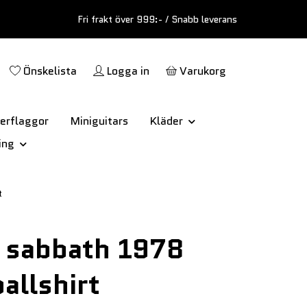
Fri frakt över 999:- / Snabb leverans
Önskelista
Logga in
Varukorg
erflaggor
Miniguitars
Kläder
ing
t
 sabbath 1978
allshirt