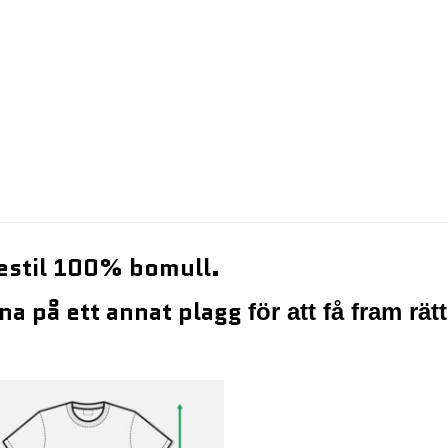
gestil 100% bomull.
na på ett annat
plagg
för att få fram rät