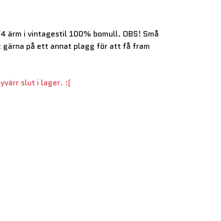
/4 ärm i vintagestil 100% bomull. OBS! Små
 gärna på ett annat plagg för att få fram
värr slut i lager. :(