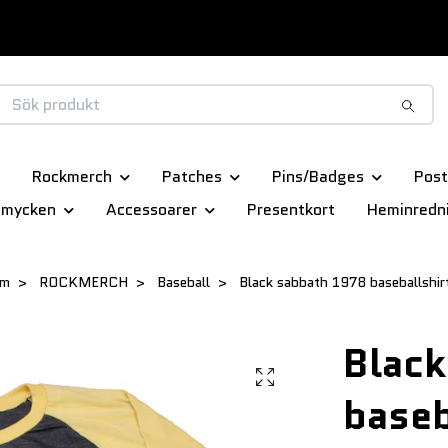
Rockmerch
Patches
Pins/Badges
Post
smycken
Accessoarer
Presentkort
Heminredn
em
ROCKMERCH
Baseball
Black sabbath 1978 baseballshir
Black
baseb