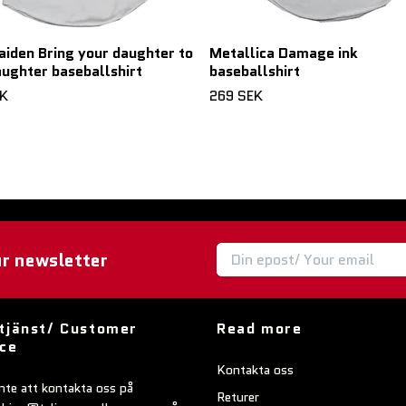
aiden Bring your daughter to
Metallica Damage ink
aughter baseballshirt
baseballshirt
EK
269 SEK
ur newsletter
tjänst/ Customer
Read more
ice
Kontakta oss
nte att kontakta oss på
Returer