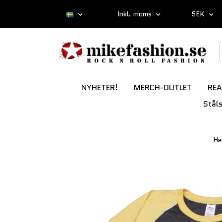
Inkl. moms
SEK
NYHETER!
MERCH-OUTLET
REA
Stål
H