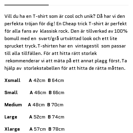
Vill du ha en T-shirt som är cool och unik? Då har vi den
perfekta tröjan för dig! En Cheap trick T-shirt är perfekt
för alla fans av klassisk rock. Den är tillverkad av 100%
bomull med en svart/grå urtvättad look och ett lite
sprucket tryck.T-shirten har en vintagestil som passar
till alla tillfällen. För att hitta rätt storlek
rekommenderar vi att mäta på ett annat plagg först.Ta
hjälp av storlekstabellen för att hitta de rätta måtten.
Xsmall
A
42cm
B
64cm
Small
A
46cm
B
66cm
Medium
A
48cm
B
70cm
Large
A
52cm
B
74cm
Xlarge
A
57cm
B
78cm