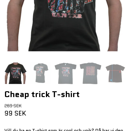
Cheap trick T-shirt
269 SEK
99 SEK
Vill du ha en T-shirt som är cool och unik? Då har vi den