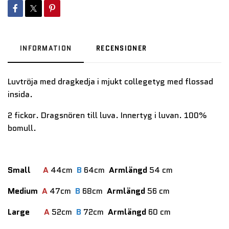
INFORMATION
RECENSIONER
Luvtröja med dragkedja i mjukt collegetyg med flossad
insida.
2 fickor. Dragsnören till luva. Innertyg i luvan. 100%
bomull.
Small
A
44cm
B
64cm
Armlängd
54 cm
Medium
A
47cm
B
68cm
Armlängd
56 cm
Large
A
52cm
B
72cm
Armlängd
60 cm