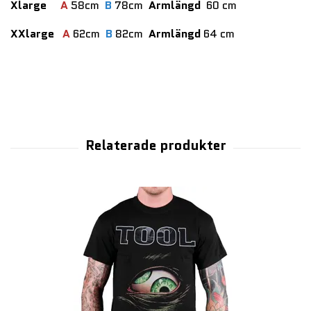
Xlarge
A
58cm
B
78cm
Armlängd
60 cm
XXlarge
A
62cm
B
82cm
Armlängd
64 cm