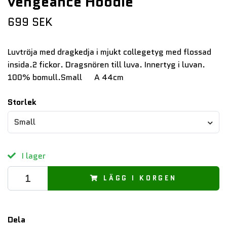
vengeance Hoodie
699 SEK
Luvtröja med dragkedja i mjukt collegetyg med flossad
insida.2 fickor. Dragsnören till luva. Innertyg i luvan.
100% bomull.Small A 44cm
Storlek
Small
I lager
LÄGG I KORGEN
Dela