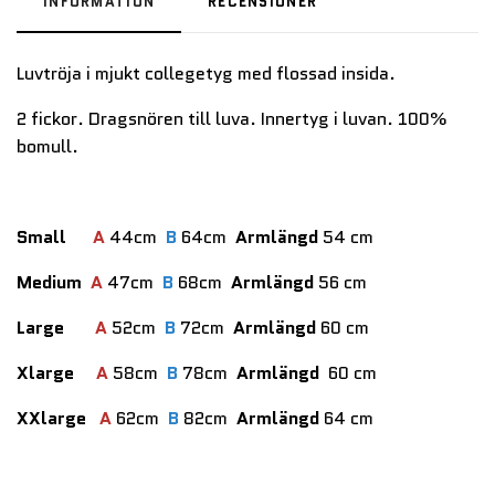
INFORMATION
RECENSIONER
Luvtröja i mjukt collegetyg med flossad insida.
2 fickor. Dragsnören till luva. Innertyg i luvan. 100%
bomull.
Small
A
44cm
B
64cm
Armlängd
54 cm
Medium
A
47cm
B
68cm
Armlängd
56 cm
Large
A
52cm
B
72cm
Armlängd
60 cm
Xlarge
A
58cm
B
78cm
Armlängd
60 cm
XXlarge
A
62cm
B
82cm
Armlängd
64 cm