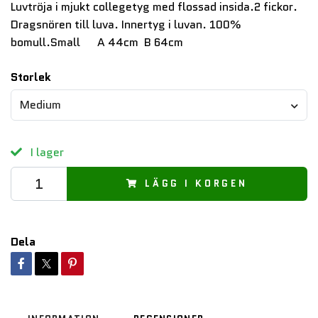
Luvtröja i mjukt collegetyg med flossad insida.2 fickor.
Dragsnören till luva. Innertyg i luvan. 100%
bomull.Small A 44cm B 64cm
Storlek
Medium
I lager
LÄGG I KORGEN
Dela