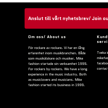
Anslut till vårt nyhetsbrev/ Join o
Om oss/ About us
Kund
serv
För rockare av rockare. Vi har en lång
Tveka i
erfarenhet inom musikbranchen. Både
mikefa
som musikälskare och musiker. Mike
faceboo
fashion startade sin verksamhet 1999.
contac
For rockers by rockers. We have a long
experience in the music industry. Both
as musiclovers and musicians. Mike
fashion started its business in 1999.