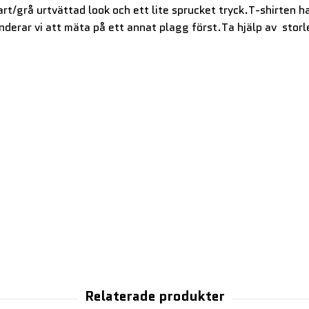
t/grå urtvättad look och ett lite sprucket tryck.T-shirten ha
enderar vi att mäta på ett annat plagg först.Ta hjälp av stor