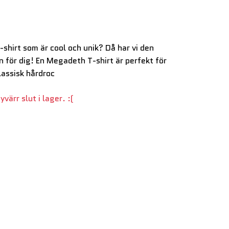
T-shirt som är cool och unik? Då har vi den
n för dig! En Megadeth T-shirt är perfekt för
lassisk hårdroc
värr slut i lager. :(