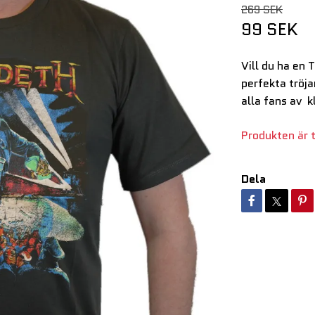
269 SEK
99 SEK
Vill du ha en 
perfekta tröja
alla fans av k
Produkten är ty
Dela