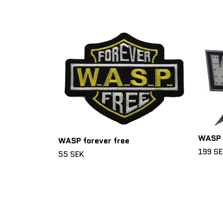
WASP 
WASP forever free
199 S
55 SEK