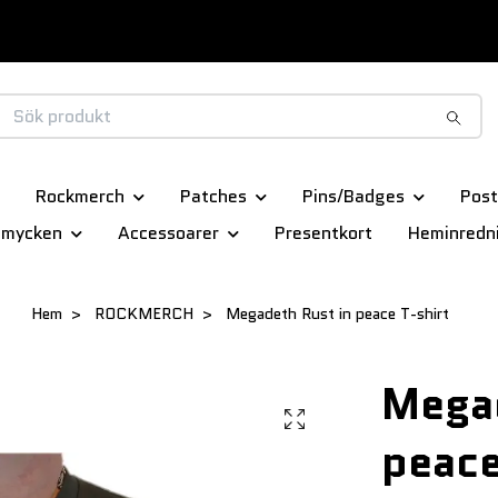
Rockmerch
Patches
Pins/Badges
Post
smycken
Accessoarer
Presentkort
Heminredn
Hem
ROCKMERCH
Megadeth Rust in peace T-shirt
Megad
peace