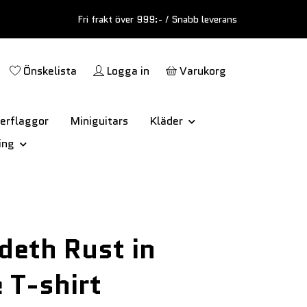
Fri frakt över 999:- / Snabb leverans
Önskelista
Logga in
Varukorg
erflaggor
Miniguitars
Kläder
ing
eth Rust in
 T-shirt