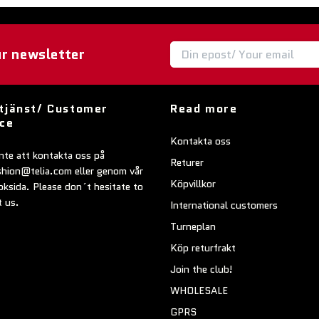
ur newsletter
tjänst/ Customer
Read more
ice
Kontakta oss
nte att kontakta oss på
Returer
shion@telia.com
eller genom vår
Köpvillkor
ksida. Please don´t hesitate to
t us.
International customers
Turneplan
Köp returfrakt
Join the club!
WHOLESALE
GPRS