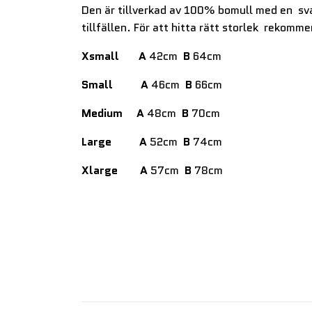
Den är tillverkad av 100% bomull med en svar
tillfällen. För att hitta rätt storlek rekomm
Xsmall
A
42cm
B
64cm
Small
A
46cm
B
66cm
Medium
A
48cm
B
70cm
Large
A
52cm
B
74cm
Xlarge
A
57cm
B
78cm