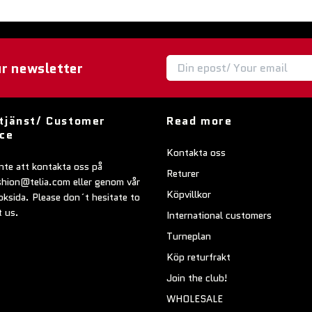
ur newsletter
tjänst/ Customer
Read more
ice
Kontakta oss
nte att kontakta oss på
Returer
shion@telia.com
eller genom vår
Köpvillkor
ksida. Please don´t hesitate to
t us.
International customers
Turneplan
Köp returfrakt
Join the club!
WHOLESALE