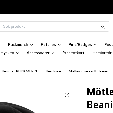
Rockmerch
Patches
Pins/Badges
Post
smycken
Accessoarer
Presentkort
Heminredn
Hem
ROCKMERCH
Headwear
Mötley crue skull Beanie
Mötle
Beani