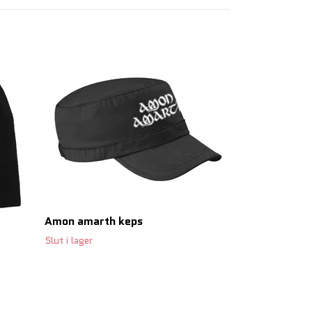
IRON MAIDEN 
199 SEK
Amon amarth keps
Slut i lager