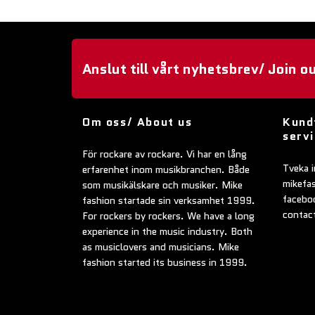
Anslut till vårt nyhetsbrev/ Join o
Om oss/ About us
Kund
serv
För rockare av rockare. Vi har en lång
Tveka i
erfarenhet inom musikbranchen. Både
mikefa
som musikälskare och musiker. Mike
faceboo
fashion startade sin verksamhet 1999.
contac
For rockers by rockers. We have a long
experience in the music industry. Both
as musiclovers and musicians. Mike
fashion started its business in 1999.