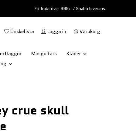
Fri frakt över 999:- / Snabb leverans
Önskelista
Logga in
Varukorg
erflaggor
Miniguitars
Kläder
ing
y crue skull
e