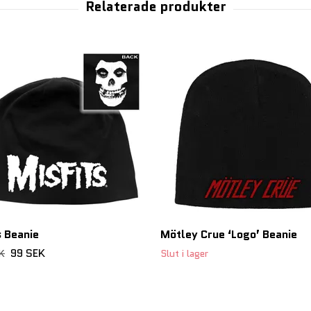
s Beanie
Mötley Crue ‘Logo’ Beanie
99 SEK
K
Slut i lager