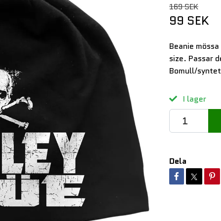
169 SEK
99 SEK
Beanie mössa 
size. Passar d
Bomull/syntet
I lager
Dela