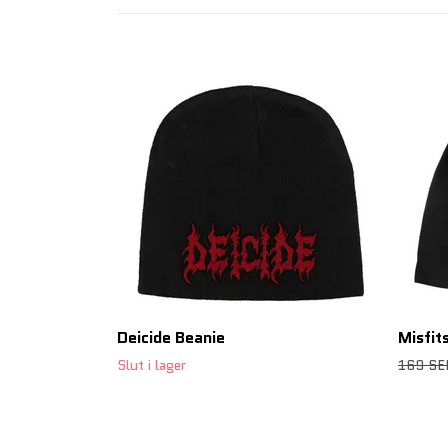
Deicide Beanie
Misfit
Slut i lager
169 SE