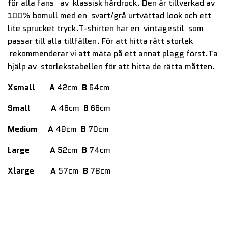
för alla fans av klassisk hårdrock. Den är tillverkad av
100% bomull med en svart/grå urtvättad look och ett
lite sprucket tryck.T-shirten har en vintagestil som
passar till alla tillfällen. För att hitta rätt storlek
rekommenderar vi att mäta på ett annat plagg först.Ta
hjälp av storlekstabellen för att hitta de rätta måtten.
Xsmall
A
42cm
B
64cm
Small
A
46cm
B
66cm
Medium
A
48cm
B
70cm
Large
A
52cm
B
74cm
Xlarge
A
57cm
B
78cm