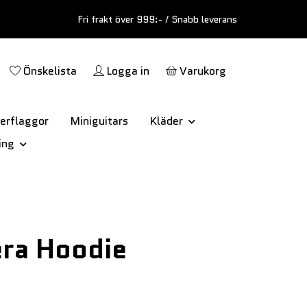
Fri frakt över 999:- / Snabb leverans
Önskelista
Logga in
Varukorg
erflaggor
Miniguitars
Kläder
ing
ra Hoodie