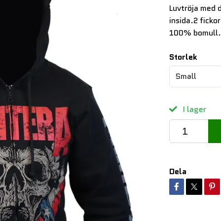
Luvtröja med 
insida.2 fickor
100% bomull
Storlek
Small
I lager
Dela