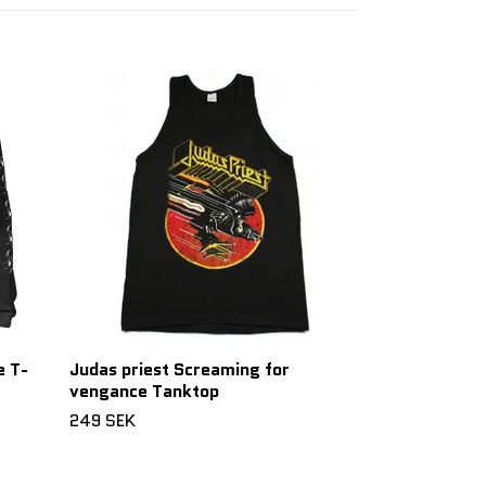
METALLICA S
SEASONS T-S
299 SEK
e T-
Judas priest Screaming for
vengance Tanktop
249 SEK