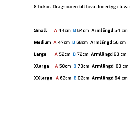
2 fickor. Dragsnören till luva. Innertyg i lu
Small
A
44cm
B
64cm
Armlängd
54 cm
Medium
A
47cm
B
68cm
Armlängd
56 cm
Large
A
52cm
B
72cm
Armlängd
60 cm
Xlarge
A
58cm
B
78cm
Armlängd
60 cm
XXlarge
A
62cm
B
82cm
Armlängd
64 cm