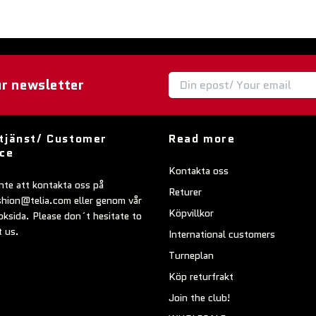
ur newsletter
tjänst/ Customer
Read more
ice
Kontakta oss
nte att kontakta oss på
Returer
shion@telia.com
eller genom vår
Köpvillkor
ksida. Please don´t hesitate to
t us.
International customers
Turneplan
Köp returfrakt
Join the club!