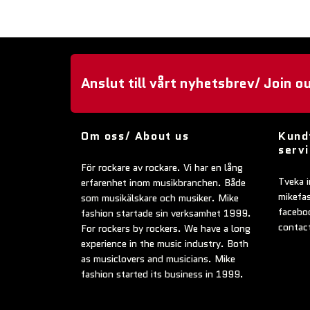
Anslut till vårt nyhetsbrev/ Join o
Om oss/ About us
Kund
serv
För rockare av rockare. Vi har en lång
Tveka i
erfarenhet inom musikbranchen. Både
mikefa
som musikälskare och musiker. Mike
faceboo
fashion startade sin verksamhet 1999.
contac
For rockers by rockers. We have a long
experience in the music industry. Both
as musiclovers and musicians. Mike
fashion started its business in 1999.