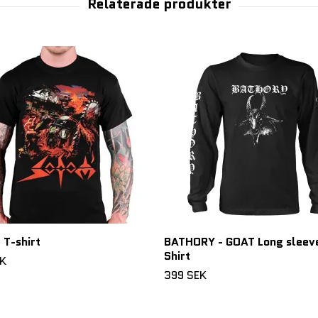
T-shirt
BATHORY - GOAT Long sleev
Shirt
EK
399 SEK