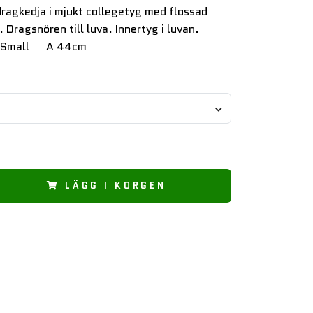
dragkedja i mjukt collegetyg med flossad
. Dragsnören till luva. Innertyg i luvan.
.Small A 44cm
LÄGG I KORGEN