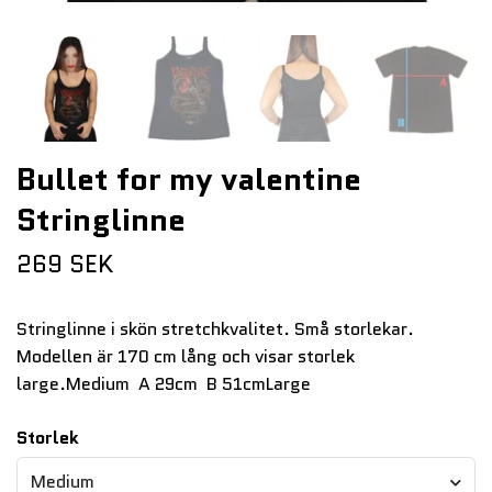
Bullet for my valentine
Stringlinne
269 SEK
Stringlinne i skön stretchkvalitet. Små storlekar.
Modellen är 170 cm lång och visar storlek
large.Medium A 29cm B 51cmLarge
Storlek
Medium