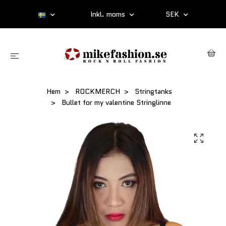
Inkl. moms
SEK
Hem
ROCKMERCH
Stringtanks
Bullet for my valentine Stringlinne