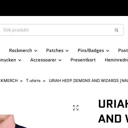
Rockmerch
Patches
Pins/Badges
Post
smycken
Accessoarer
Presentkort
Heminredn
CKMERCH
T-shirts
URIAH HEEP DEMONS AND WIZARDS (NAVY
URIA
AND 