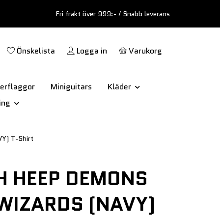
Fri frakt över 999:- / Snabb leverans
Önskelista
Logga in
Varukorg
erflaggor
Miniguitars
Kläder
ing
) T-Shirt
H HEEP DEMONS
WIZARDS (NAVY)