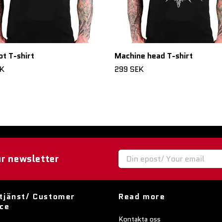
ot T-shirt
Machine head T-shirt
EK
299 SEK
ur newsletter
tjänst/ Customer
Read more
ice
Kontakta oss