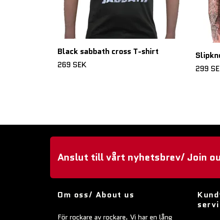
Black sabbath cross T-shirt
Slipkn
269 SEK
299 S
Anslut till vårt nyhetsbrev/ Join o
Om oss/ About us
Kund
serv
För rockare av rockare. Vi har en lång