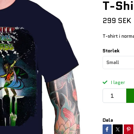
T-Shi
299 SEK
T-shirt i norm
Storlek
Small
I lager
Dela