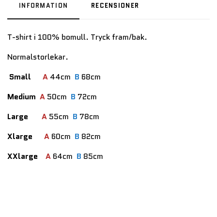
INFORMATION
RECENSIONER
T-shirt i 100% bomull. Tryck fram/bak.
Normalstorlekar.
Small
A
44cm
B
68cm
Medium
A
50cm
B
72cm
Large
A
55cm
B
78cm
Xlarge
A
60cm
B
82cm
XXlarge
A
64cm
B
85cm