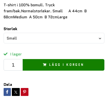
T-shirt i 100% bomull. Tryck
fram/bak.Normalstorlekar. Small A 44cm B
68cmMedium A 50cm B 72cmLarge
Storlek
Small
I lager
LÄGG I KORGEN
Dela