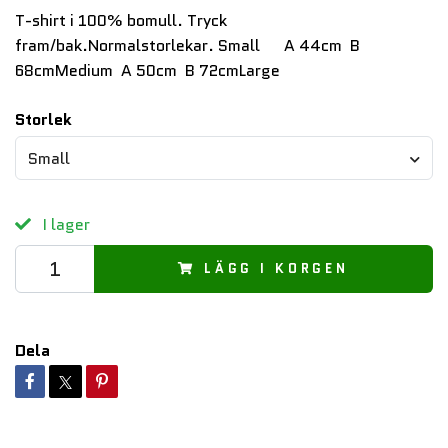
T-shirt i 100% bomull. Tryck
fram/bak.Normalstorlekar. Small A 44cm B
68cmMedium A 50cm B 72cmLarge
Storlek
Small
I lager
LÄGG I KORGEN
Dela