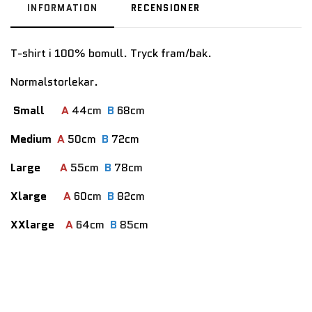
INFORMATION
RECENSIONER
T-shirt i 100% bomull. Tryck fram/bak.
Normalstorlekar.
Small
A
44cm
B
68cm
Medium
A
50cm
B
72cm
Large
A
55cm
B
78cm
Xlarge
A
60cm
B
82cm
XXlarge
A
64cm
B
85cm