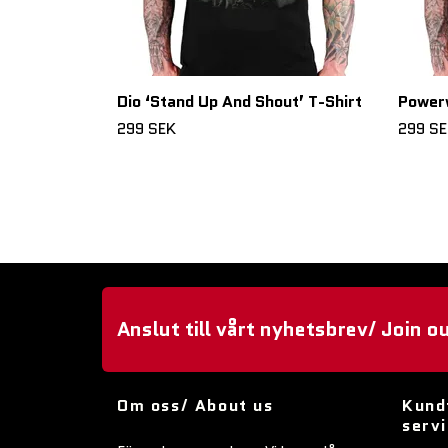
Dio ‘Stand Up And Shout’ T-Shirt
Powerw
299 SEK
299 S
Anslut till vårt nyhetsbrev/ Join o
Om oss/ About us
Kund
serv