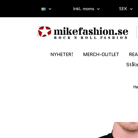
Inkl. moms
SEK
NYHETER!
MERCH-OUTLET
REA
Stål
H