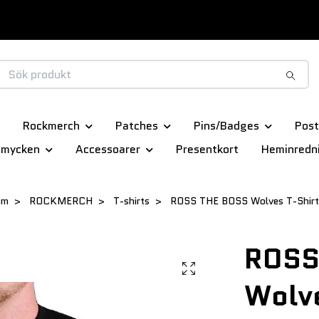
Rockmerch
Patches
Pins/Badges
Post
smycken
Accessoarer
Presentkort
Heminredn
em
ROCKMERCH
T-shirts
ROSS THE BOSS Wolves T-Shirt
ROSS
Wolve