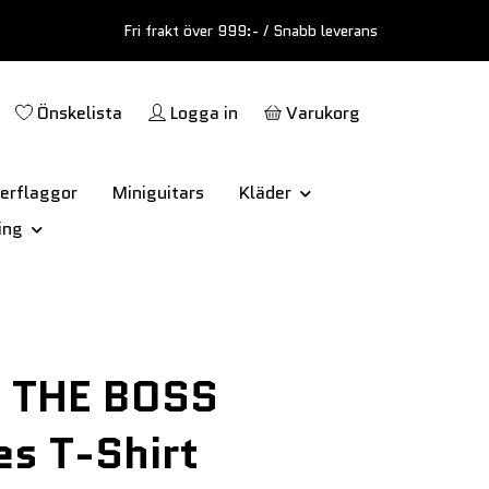
Fri frakt över 999:- / Snabb leverans
Önskelista
Logga in
Varukorg
erflaggor
Miniguitars
Kläder
ing
 THE BOSS
s T-Shirt