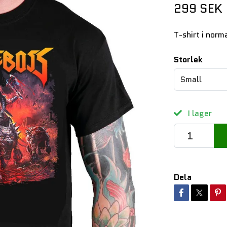
299 SEK
T-shirt i norm
Storlek
Small
I lager
Dela