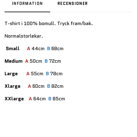
INFORMATION
RECENSIONER
T-shirt i 100% bomull. Tryck fram/bak.
Normalstorlekar.
Small
A
44cm
B
68cm
Medium
A
50cm
B
72cm
Large
A
55cm
B
78cm
Xlarge
A
60cm
B
82cm
XXlarge
A
64cm
B
85cm