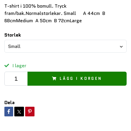
T-shirt i 100% bomull. Tryck
fram/bak.Normalstorlekar. Small A 44cm B
68cmMedium A 50cm B 72cmLarge
Storlek
Small
I lager
LÄGG I KORGEN
Dela