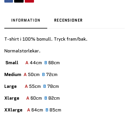
INFORMATION
RECENSIONER
T-shirt i 100% bomull. Tryck fram/bak.
Normalstorlekar.
Small
A
44cm
B
68cm
Medium
A
50cm
B
72cm
Large
A
55cm
B
78cm
Xlarge
A
60cm
B
82cm
XXlarge
A
64cm
B
85cm