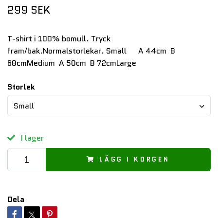
299 SEK
T-shirt i 100% bomull. Tryck
fram/bak.Normalstorlekar. Small A 44cm B
68cmMedium A 50cm B 72cmLarge
Storlek
Small
I lager
LÄGG I KORGEN
Dela