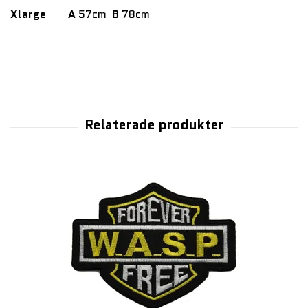
Xlarge
A
57cm
B
78cm