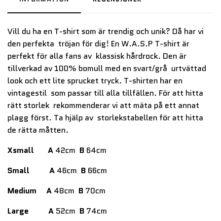
Vill du ha en T-shirt som är trendig och unik? Då har vi
den perfekta tröjan för dig! En W.A.S.P T-shirt är
perfekt för alla fans av klassisk hårdrock. Den är
tillverkad av 100% bomull med en svart/grå urtvättad
look och ett lite sprucket tryck. T-shirten har en
vintagestil som passar till alla tillfällen. För att hitta
rätt storlek rekommenderar vi att mäta på ett annat
plagg först. Ta hjälp av storlekstabellen för att hitta
de rätta måtten.
Xsmall
A
42cm
B
64cm
Small
A
46cm
B
66cm
Medium
A
48cm
B
70cm
Large
A
52cm
B
74cm