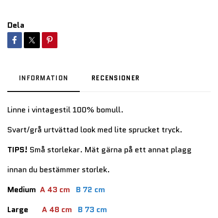
Dela
INFORMATION
RECENSIONER
Linne i vintagestil 100% bomull.
Svart/grå urtvättad look med lite sprucket tryck.
TIPS!
Små storlekar. Mät gärna på ett annat plagg
innan du bestämmer storlek.
Medium
A 43 cm
B 72 cm
Large
A 48 cm
B 73 cm