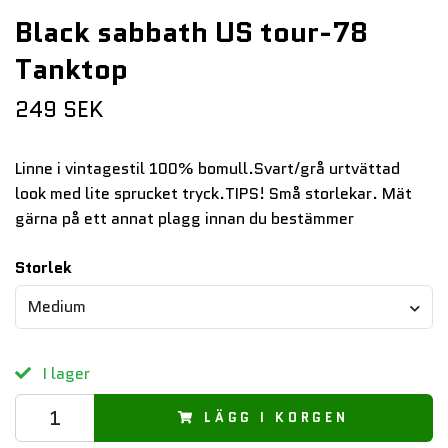
Black sabbath US tour-78
Tanktop
249 SEK
Linne i vintagestil 100% bomull.Svart/grå urtvättad
look med lite sprucket tryck.TIPS! Små storlekar. Mät
gärna på ett annat plagg innan du bestämmer
Storlek
Medium
I lager
LÄGG I KORGEN