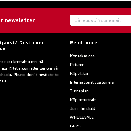
ur newsletter
tjänst/ Customer
Read more
ice
Kontakta oss
nte att kontakta oss på
Returer
shion@telia.com
eller genom vår
Köpvillkor
ksida. Please don´t hesitate to
t us.
International customers
Turneplan
Köp returfrakt
Join the club!
WHOLESALE
GPRS