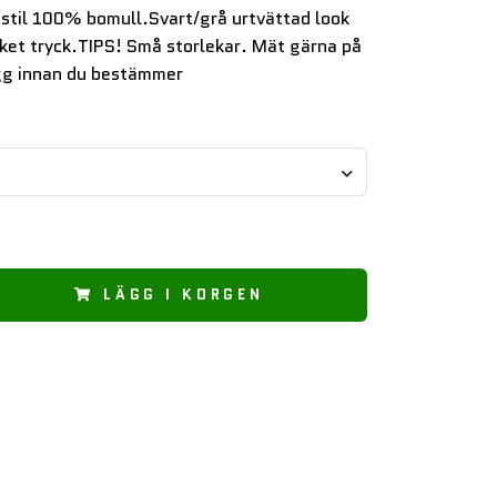
estil 100% bomull.Svart/grå urtvättad look
cket tryck.TIPS! Små storlekar. Mät gärna på
gg innan du bestämmer
LÄGG I KORGEN