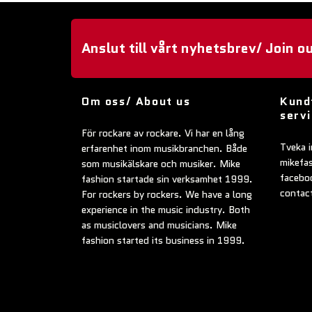
Anslut till vårt nyhetsbrev/ Join o
Om oss/ About us
Kund
serv
För rockare av rockare. Vi har en lång
Tveka i
erfarenhet inom musikbranchen. Både
mikefa
som musikälskare och musiker. Mike
faceboo
fashion startade sin verksamhet 1999.
contac
For rockers by rockers. We have a long
experience in the music industry. Both
as musiclovers and musicians. Mike
fashion started its business in 1999.