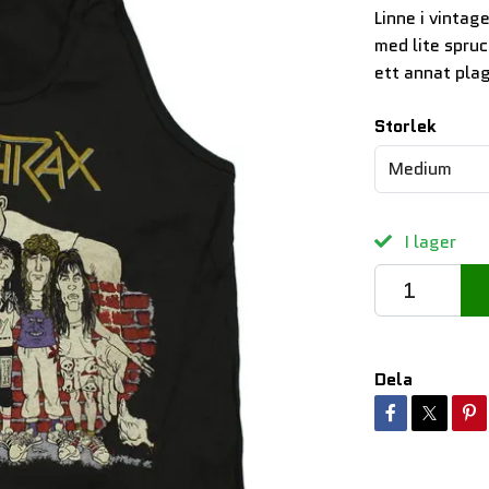
Linne i vintag
med lite spru
ett annat pla
Storlek
Medium
I lager
Dela