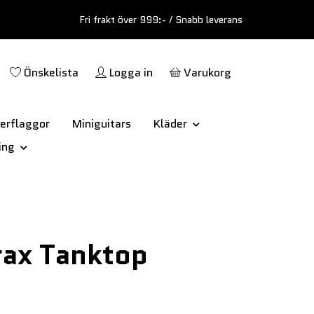
Fri frakt över 999:- / Snabb leverans
Önskelista
Logga in
Varukorg
erflaggor
Miniguitars
Kläder
ing
rax Tanktop