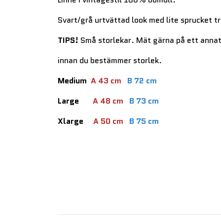
Svart/grå urtvättad look med lite sprucket tr
TIPS!
Små storlekar. Mät gärna på ett anna
innan du bestämmer storlek.
Medium
A 43 cm
B 72 cm
Large
A 48 cm
B 73 cm
Xlarge
A 50 cm
B 75 cm