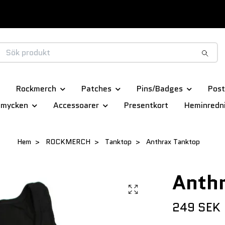
Rockmerch
Patches
Pins/Badges
Post
smycken
Accessoarer
Presentkort
Heminredn
Hem
ROCKMERCH
Tanktop
Anthrax Tanktop
Anth
249 SEK