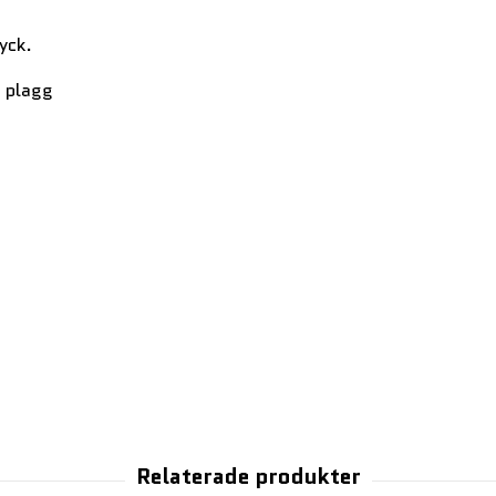
yck.
t plagg