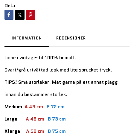
Dela
INFORMATION
RECENSIONER
Linne i vintagestil 100% bomull.
Svart/grå urtvättad look med lite sprucket tryck.
TIPS!
Små storlekar. Mät gärna på ett annat plagg
innan du bestämmer storlek.
Medium
A 43 cm
B 72 cm
Large
A 48 cm
B 73 cm
Xlarge
A 50 cm
B 75 cm