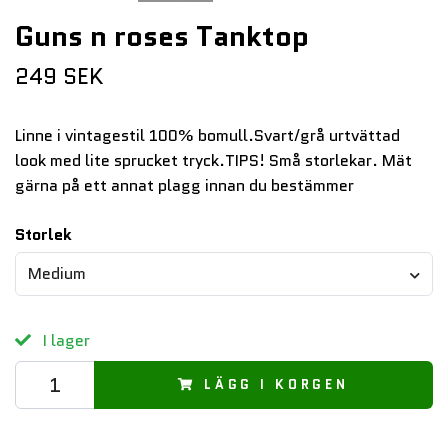
Guns n roses Tanktop
249 SEK
Linne i vintagestil 100% bomull.Svart/grå urtvättad
look med lite sprucket tryck.TIPS! Små storlekar. Mät
gärna på ett annat plagg innan du bestämmer
Storlek
Medium
I lager
LÄGG I KORGEN