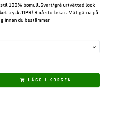
estil 100% bomull.Svart/grå urtvättad look
cket tryck.TIPS! Små storlekar. Mät gärna på
gg innan du bestämmer
LÄGG I KORGEN