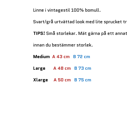
Linne i vintagestil 100% bomull.
Svart/grå urtvättad look med lite sprucket tr
TIPS!
Små storlekar. Mät gärna på ett anna
innan du bestämmer storlek.
Medium
A 43 cm
B 72 cm
Large
A 48 cm
B 73 cm
Xlarge
A 50 cm
B 75 cm