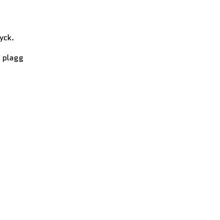
yck.
t plagg