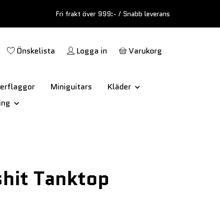
Fri frakt över 999:- / Snabb leverans
Önskelista
Logga in
Varukorg
erflaggor
Miniguitars
Kläder
ing
shit Tanktop