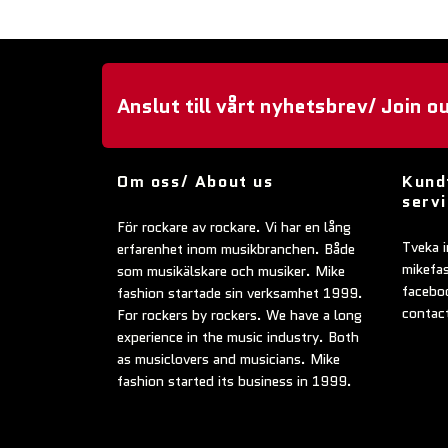
Anslut till vårt nyhetsbrev/ Join o
Om oss/ About us
Kund
serv
För rockare av rockare. Vi har en lång
Tveka i
erfarenhet inom musikbranchen. Både
mikefa
som musikälskare och musiker. Mike
faceboo
fashion startade sin verksamhet 1999.
contac
For rockers by rockers. We have a long
experience in the music industry. Both
as musiclovers and musicians. Mike
fashion started its business in 1999.