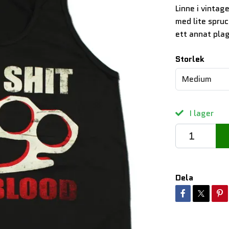
Linne i vintag
med lite spru
ett annat pla
Storlek
Medium
I lager
Dela