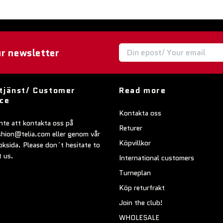
ur newsletter
tjänst/ Customer
Read more
ice
Kontakta oss
nte att kontakta oss på
Returer
shion@telia.com
eller genom vår
Köpvillkor
ksida. Please don´t hesitate to
t us.
International customers
Turneplan
Köp returfrakt
Join the club!
WHOLESALE