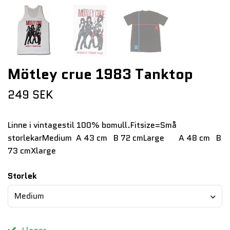
Mötley crue 1983 Tanktop
249 SEK
Linne i vintagestil 100% bomull.Fitsize=Små
storlekarMedium A 43 cm B 72 cmLarge A 48 cm B
73 cmXlarge
Storlek
Medium