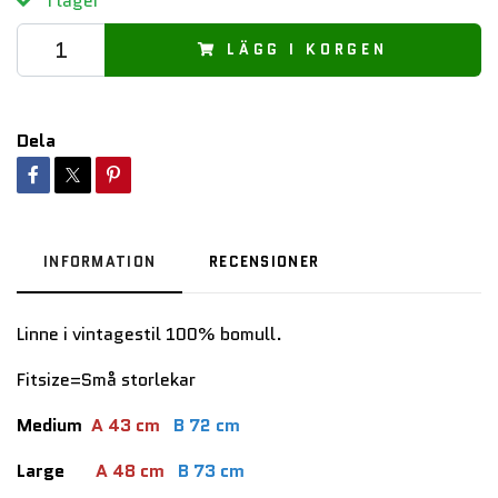
I lager
LÄGG I KORGEN
Dela
INFORMATION
RECENSIONER
Linne i vintagestil 100% bomull.
Fitsize=Små storlekar
Medium
A 43 cm
B 72 cm
Large
A 48 cm
B 73 cm