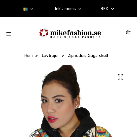
Inkl. moms
SEK
Hem
Luvtröjor
Ziphoddie Sugarskull