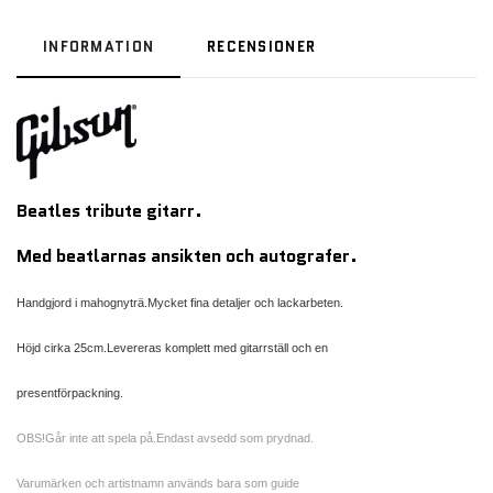
INFORMATION
RECENSIONER
Beatles tribute
gitarr.
Med beatlarnas ansikten och autografer.
Handgjord i mahognyträ.Mycket fina detaljer och lackarbeten.
Höjd cirka 25cm.Levereras komplett med gitarrställ och en
presentförpackning.
OBS!Går inte att spela på.Endast avsedd som prydnad.
Varumärken och artistnamn används bara som guide