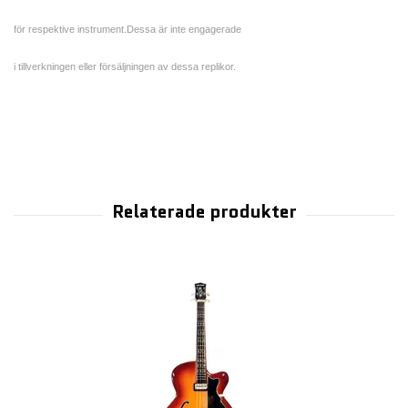
för respektive instrument.Dessa är inte engagerade
i tillverkningen eller försäljningen av dessa replikor.