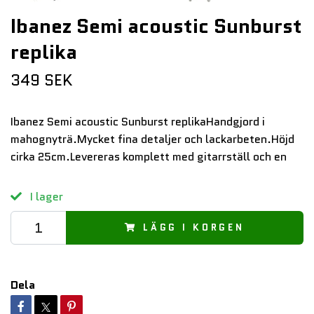
Ibanez Semi acoustic Sunburst
replika
349 SEK
Ibanez Semi acoustic Sunburst replikaHandgjord i
mahognyträ.Mycket fina detaljer och lackarbeten.Höjd
cirka 25cm.Levereras komplett med gitarrställ och en
I lager
LÄGG I KORGEN
Dela