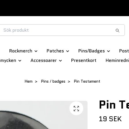
Rockmerch
Patches
Pins/Badges
Post
smycken
Accessoarer
Presentkort
Heminredn
Hem
Pins / badges
Pin Testament
Pin T
19 SEK