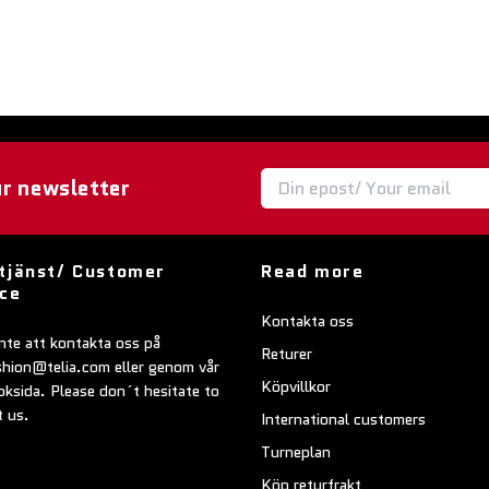
ur newsletter
tjänst/ Customer
Read more
ice
Kontakta oss
nte att kontakta oss på
Returer
shion@telia.com
eller genom vår
Köpvillkor
ksida. Please don´t hesitate to
t us.
International customers
Turneplan
Köp returfrakt