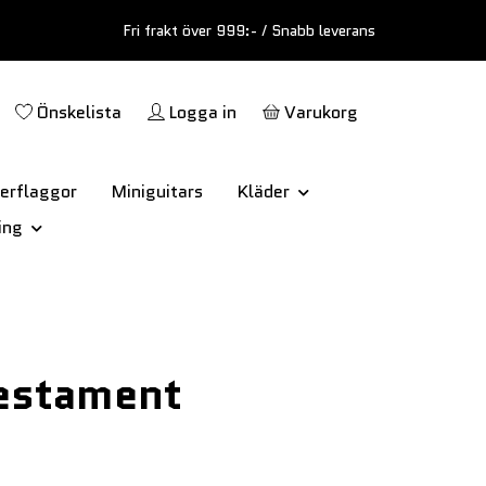
Fri frakt över 999:- / Snabb leverans
Önskelista
Logga in
Varukorg
erflaggor
Miniguitars
Kläder
ing
estament