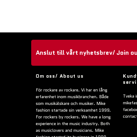
Anslut till vårt nyhetsbrev/ Join o
Om oss/ About us
Kund
serv
För rockare av rockare. Vi har en lång
Tveka i
erfarenhet inom musikbranchen. Både
mikefa
som musikälskare och musiker. Mike
faceboo
fashion startade sin verksamhet 1999.
contac
For rockers by rockers. We have a long
experience in the music industry. Both
as musiclovers and musicians. Mike
fashion started its business in 1999.