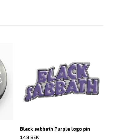
THIN LIZZY 
badge
79 SEK
Black sabbath Purple logo pin
149 SEK