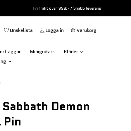
Fri frakt över 999:- / Snabb leverans
Önskelista
Logga in
Varukorg
erflaggor
Miniguitars
Kläder
ing
n
k Sabbath Demon
 Pin