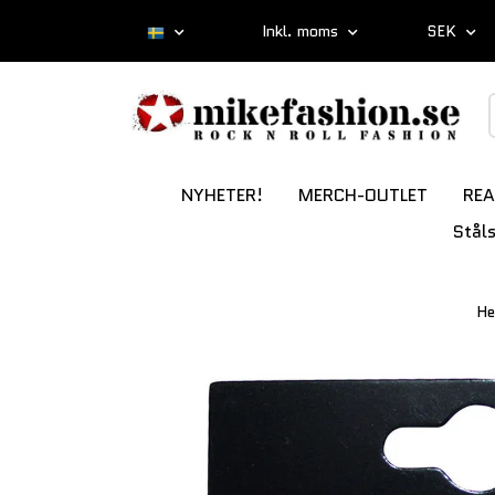
Inkl. moms
SEK
NYHETER!
MERCH-OUTLET
REA
Stål
H