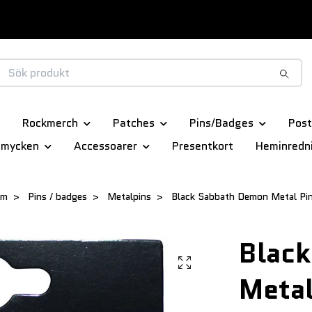
Rockmerch
Patches
Pins/Badges
Post
smycken
Accessoarer
Presentkort
Heminredn
em
Pins / badges
Metalpins
Black Sabbath Demon Metal Pi
Blac
Metal