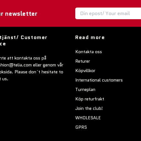
ur newsletter
tjänst/ Customer
Read more
ice
Kontakta oss
nte att kontakta oss på
Returer
shion@telia.com
eller genom vår
Köpvillkor
ksida. Please don´t hesitate to
t us.
International customers
Turneplan
Köp returfrakt
Join the club!
WHOLESALE
GPRS