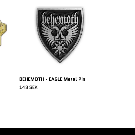
BLACK LABEL
Metal Pin
149 SEK
BEHEMOTH - EAGLE Metal Pin
149 SEK