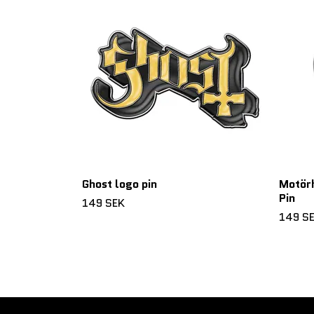
Ghost logo pin
Motörh
Pin
149 SEK
149 S