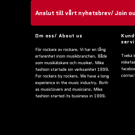
Anslut till vårt nyhetsbrev/ Join o
Om oss/ About us
Kund
serv
För rockare av rockare. Vi har en lång
Tveka i
erfarenhet inom musikbranchen. Både
mikefa
som musikälskare och musiker. Mike
faceboo
fashion startade sin verksamhet 1999.
contac
For rockers by rockers. We have a long
experience in the music industry. Both
as musiclovers and musicians. Mike
fashion started its business in 1999.