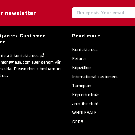
ur newsletter
tjänst/ Customer
Read more
ice
Kontakta oss
nte att kontakta oss på
Returer
shion@telia.com
eller genom vår
Köpvillkor
ksida. Please don´t hesitate to
t us.
International customers
Turneplan
Köp returfrakt
Join the club!
WHOLESALE
GPRS