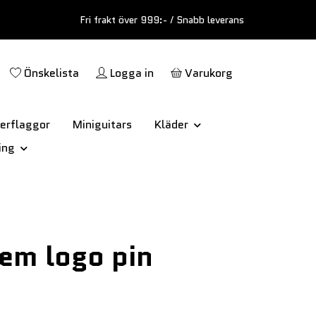
Fri frakt över 999:- / Snabb leverans
Önskelista
Logga in
Varukorg
erflaggor
Miniguitars
Kläder
ing
em logo pin