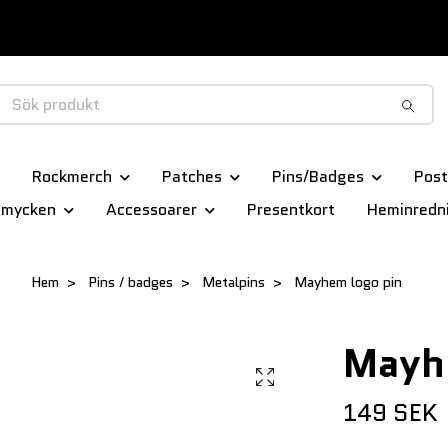
Rockmerch
Patches
Pins/Badges
Post
smycken
Accessoarer
Presentkort
Heminredn
Hem
Pins / badges
Metalpins
Mayhem logo pin
Mayh
149 SEK