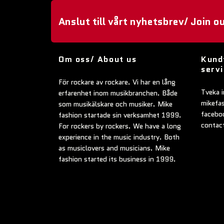
Anslut till vårt nyhetsbrev/ Join o
Om oss/ About us
Kund
serv
För rockare av rockare. Vi har en lång
Tveka i
erfarenhet inom musikbranchen. Både
mikefa
som musikälskare och musiker. Mike
faceboo
fashion startade sin verksamhet 1999.
contac
For rockers by rockers. We have a long
experience in the music industry. Both
as musiclovers and musicians. Mike
fashion started its business in 1999.