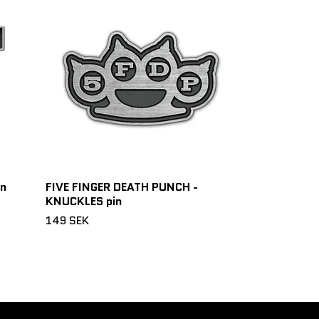
TRIVIUM - T 
149 SEK
in
FIVE FINGER DEATH PUNCH -
KNUCKLES pin
149 SEK