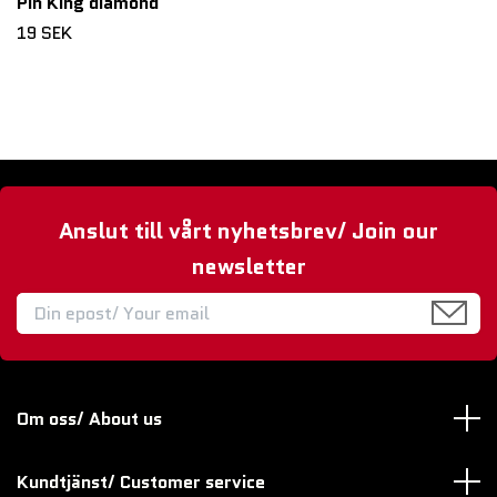
Pin King diamond
19 SEK
Anslut till vårt nyhetsbrev/ Join our
newsletter
Om oss/ About us
Kundtjänst/ Customer service