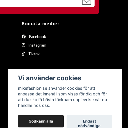
Sociala medier
Facebook
Instagram
Tiktok
Vi använder cookies
mikefashion.se använder cookies för att
anpassa det innehåll som visas för dig och för
att du ska få bästa tänkbara upplevelse när du
handlar hos oss.
Godkänn alla
Endast
nödvändiga