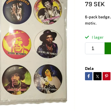
79 SEK
6-pack badge.
motiv.
I lager
Dela