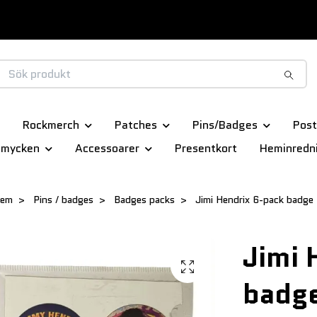
Rockmerch
Patches
Pins/Badges
Post
smycken
Accessoarer
Presentkort
Heminredn
em
Pins / badges
Badges packs
Jimi Hendrix 6-pack badge
Jimi 
badg