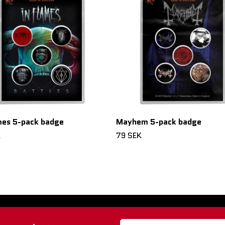
mes 5-pack badge
Mayhem 5-pack badge
K
79 SEK