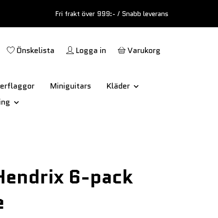
Fri frakt över 999:- / Snabb leverans
Önskelista
Logga in
Varukorg
erflaggor
Miniguitars
Kläder
ing
Hendrix 6-pack
e