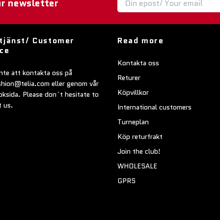
ur newsletter
tjänst/ Customer
Read more
ice
Kontakta oss
nte att kontakta oss på
Returer
shion@telia.com
eller genom vår
Köpvillkor
ksida. Please don´t hesitate to
t us.
International customers
Turneplan
Köp returfrakt
Join the club!
WHOLESALE
GPRS