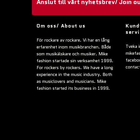
Anslut till vårt nyhetsbrev/ Join o
Om oss/ About us
Kund
serv
För rockare av rockare. Vi har en lång
Tveka i
erfarenhet inom musikbranchen. Både
mikefa
som musikälskare och musiker. Mike
faceboo
fashion startade sin verksamhet 1999.
contac
For rockers by rockers. We have a long
experience in the music industry. Both
as musiclovers and musicians. Mike
fashion started its business in 1999.