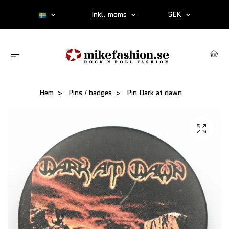
Inkl. moms
SEK
Hem
Pins / badges
Pin Dark at dawn