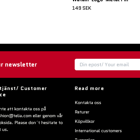
149 SEK
ur newsletter
tjänst/ Customer
Read more
ice
Kontakta oss
nte att kontakta oss på
Returer
shion@telia.com
eller genom vår
Köpvillkor
ksida. Please don´t hesitate to
t us.
International customers
Turneplan