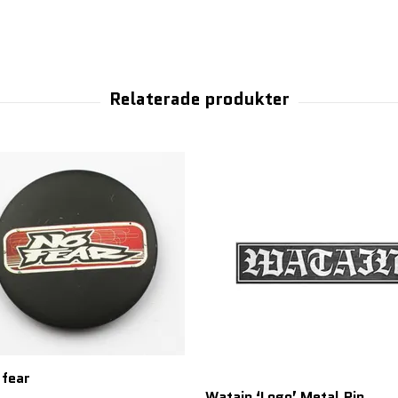
 fear
Watain ‘Logo’ Metal Pin