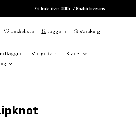
Fri frakt över 999:- / Snabb leverans
Önskelista
Logga in
Varukorg
erflaggor
Miniguitars
Kläder
ing
lipknot