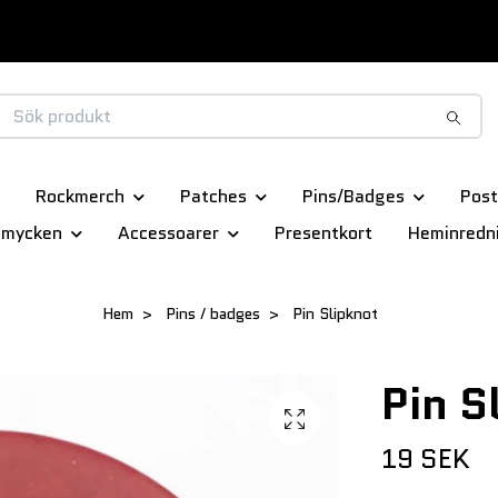
Rockmerch
Patches
Pins/Badges
Post
smycken
Accessoarer
Presentkort
Heminredn
Hem
Pins / badges
Pin Slipknot
Pin S
19 SEK