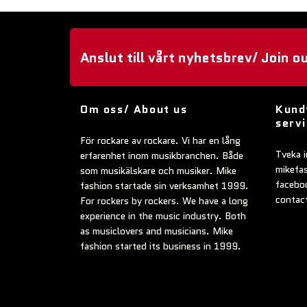
Anslut till vårt nyhetsbrev/ Join o
Om oss/ About us
Kund
serv
För rockare av rockare. Vi har en lång
Tveka i
erfarenhet inom musikbranchen. Både
mikefa
som musikälskare och musiker. Mike
faceboo
fashion startade sin verksamhet 1999.
contac
For rockers by rockers. We have a long
experience in the music industry. Both
as musiclovers and musicians. Mike
fashion started its business in 1999.