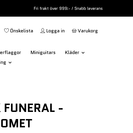
Fri frakt över 999:- / Snabb leverans
Önskelista
Logga in
Varukorg
erflaggor
Miniguitars
Kläder
ing
 FUNERAL -
HOMET