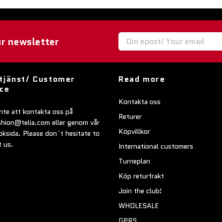
ur newsletter
tjänst/ Customer
Read more
ice
Kontakta oss
nte att kontakta oss på
Returer
shion@telia.com
eller genom vår
Köpvillkor
ksida. Please don´t hesitate to
t us.
International customers
Turneplan
Köp returfrakt
Join the club!
WHOLESALE
GPRS