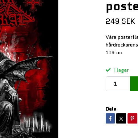
poste
249 SEK
Våra posterfl
hårdrockarens 
106 cm
I lager
Dela