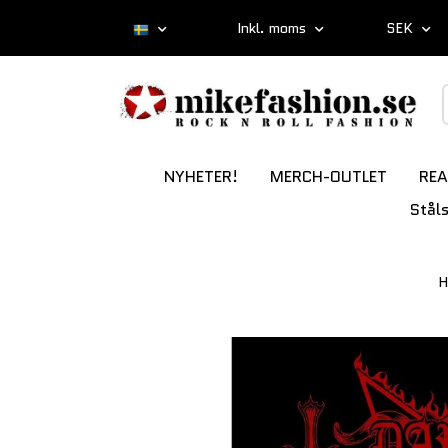
Inkl. moms
SEK
NYHETER!
MERCH-OUTLET
REA
Stål
H