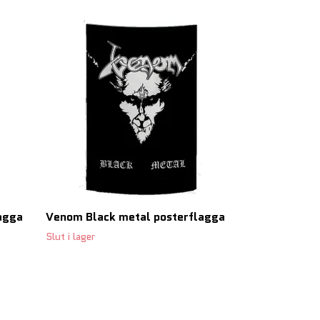
Emperor post
Slut i lager
agga
Venom Black metal posterflagga
Slut i lager