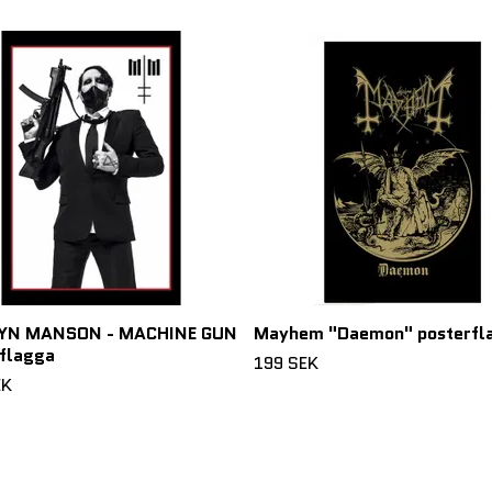
YN MANSON - MACHINE GUN
Mayhem "Daemon" posterfl
flagga
199 SEK
EK