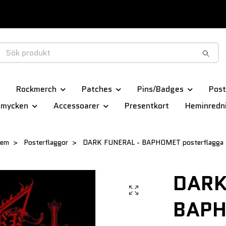
Rockmerch
Patches
Pins/Badges
Post
smycken
Accessoarer
Presentkort
Heminredn
em
Posterflaggor
DARK FUNERAL - BAPHOMET posterflagga
DARK
BAP