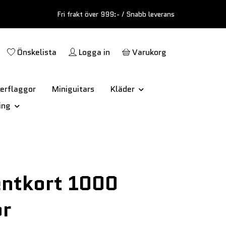
Fri frakt över 999:- / Snabb leverans
Önskelista
Logga in
Varukorg
erflaggor
Miniguitars
Kläder
ing
entkort 1000
or