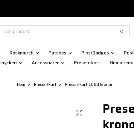
Rockmerch
Patches
Pins/Badges
Post
smycken
Accessoarer
Presentkort
Heminredn
Hem
Presentkort
Presentkort 1000 kronor
Pres
kron