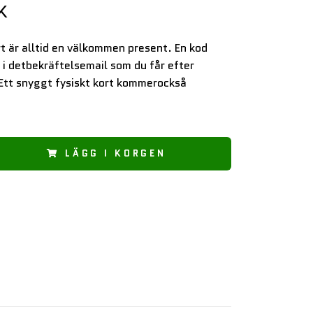
K
t är alltid en välkommen present. En kod
ig i detbekräftelsemail som du får efter
 Ett snyggt fysiskt kort kommerockså
LÄGG I KORGEN