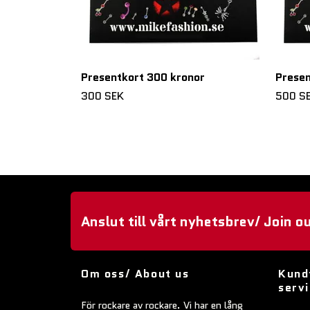
Presentkort 300 kronor
Presen
300 SEK
500 S
Anslut till vårt nyhetsbrev/ Join o
Om oss/ About us
Kund
serv
För rockare av rockare. Vi har en lång