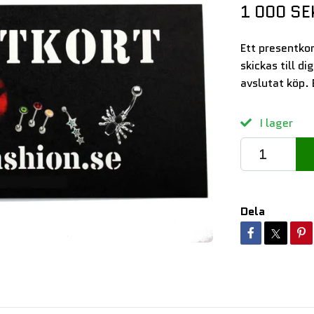
1 000 SE
Ett presentkor
skickas till d
avslutat köp.
I lager
Dela