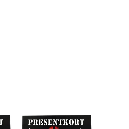
Presentkort 
800 SEK