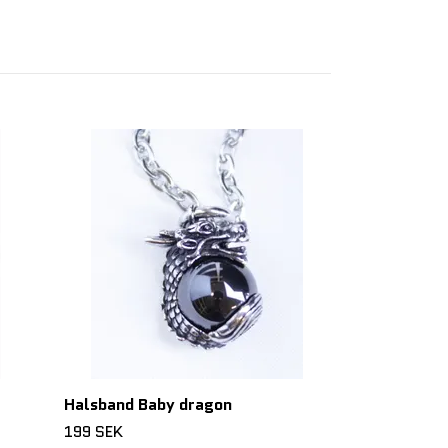
Halsband Sma
199 SEK
Halsband Baby dragon
199 SEK