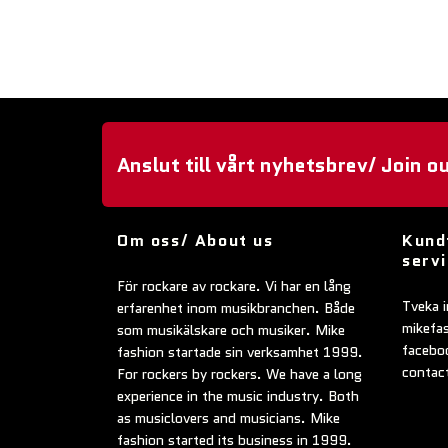
Anslut till vårt nyhetsbrev/ Join o
Om oss/ About us
Kund
serv
För rockare av rockare. Vi har en lång
Tveka i
erfarenhet inom musikbranchen. Både
mikefa
som musikälskare och musiker. Mike
faceboo
fashion startade sin verksamhet 1999.
contac
For rockers by rockers. We have a long
experience in the music industry. Both
as musiclovers and musicians. Mike
fashion started its business in 1999.