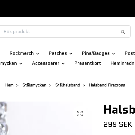
Rockmerch
Patches
Pins/Badges
Post
smycken
Accessoarer
Presentkort
Heminredn
Hem
Stålsmycken
Stålhalsband
Halsband Firecross
Halsb
299 SEK