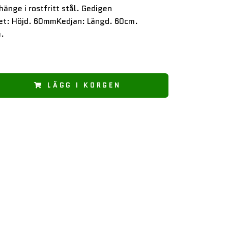
änge i rostfritt stål. Gedigen
et: Höjd. 60mmKedjan: Längd. 60cm.
.
LÄGG I KORGEN