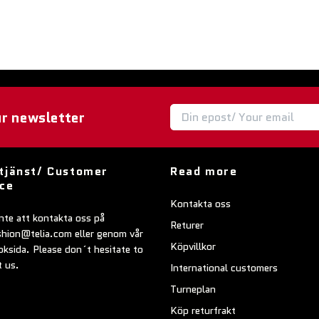
ur newsletter
tjänst/ Customer
Read more
ice
Kontakta oss
nte att kontakta oss på
Returer
shion@telia.com
eller genom vår
Köpvillkor
ksida. Please don´t hesitate to
t us.
International customers
Turneplan
Köp returfrakt