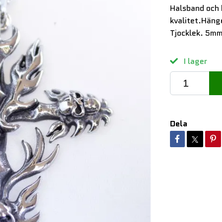
Halsband och h
kvalitet.Häng
Tjocklek. 5mm
I lager
Dela