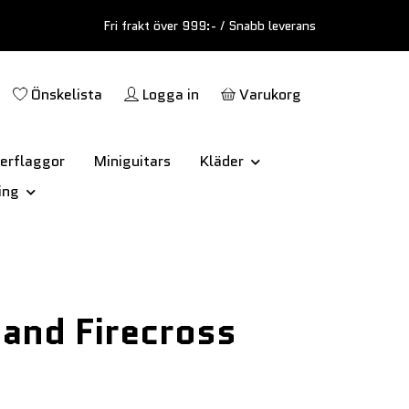
Fri frakt över 999:- / Snabb leverans
Önskelista
Logga in
Varukorg
erflaggor
Miniguitars
Kläder
ing
and Firecross