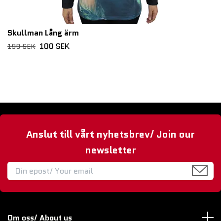
Skullman Lång ärm
100 SEK
199 SEK
Anslut till vårt nyhetsbrev/ Join our
newsletter
Om oss/ About us