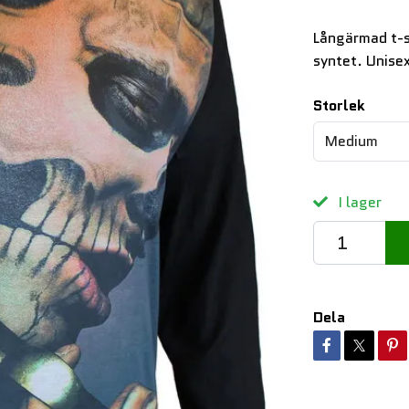
Långärmad t-s
syntet. Unise
Storlek
Medium
I lager
Dela