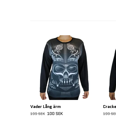
Vader Lång ärm
Cracke
100 SEK
199 SEK
199 SE