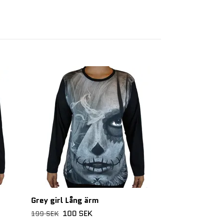
Virgin Lång ä
100 
199 SEK
Grey girl Lång ärm
100 SEK
199 SEK