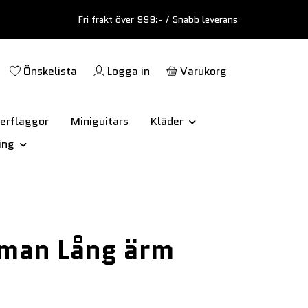
Fri frakt över 999:- / Snabb leverans
Önskelista
Logga in
Varukorg
erflaggor
Miniguitars
Kläder
ing
lman Lång ärm