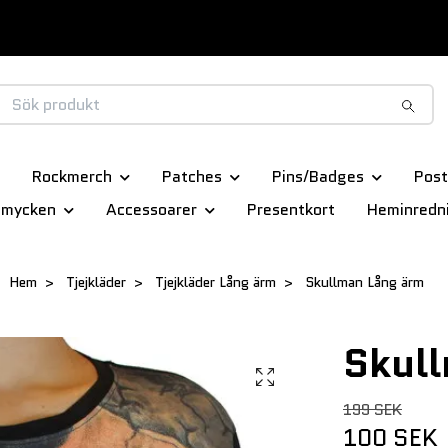
Rockmerch
Patches
Pins/Badges
Post
smycken
Accessoarer
Presentkort
Heminredn
Hem
Tjejkläder
Tjejkläder Lång ärm
Skullman Lång ärm
Skul
199 SEK
100 SEK