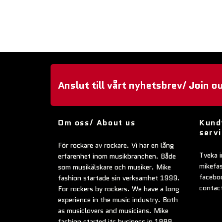
Anslut till vårt nyhetsbrev/ Join o
Om oss/ About us
Kund
serv
För rockare av rockare. Vi har en lång
Tveka i
erfarenhet inom musikbranchen. Både
mikefa
som musikälskare och musiker. Mike
faceboo
fashion startade sin verksamhet 1999.
contac
For rockers by rockers. We have a long
experience in the music industry. Both
as musiclovers and musicians. Mike
fashion started its business in 1999.