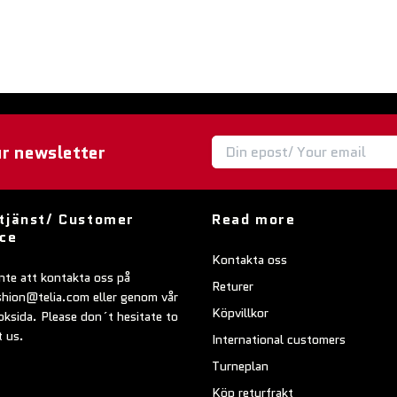
ur newsletter
tjänst/ Customer
Read more
ice
Kontakta oss
nte att kontakta oss på
Returer
shion@telia.com
eller genom vår
Köpvillkor
ksida. Please don´t hesitate to
t us.
International customers
Turneplan
Köp returfrakt