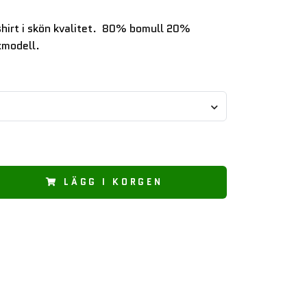
hirt i skön kvalitet. 80% bomull 20%
xmodell.
LÄGG I KORGEN