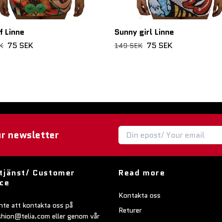
f Linne
Sunny girl Linne
75 SEK
75 SEK
K
149 SEK
ur newsletter
tjänst/ Customer
Read more
ice
Kontakta oss
nte att kontakta oss på
Returer
shion@telia.com
eller genom vår