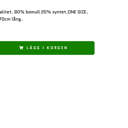
kvalitet. 80% bomull 20% syntet.ONE SIZE.
70cm lång.
LÄGG I KORGEN