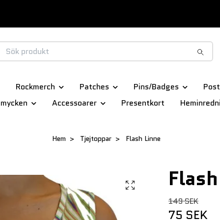
Rockmerch
Patches
Pins/Badges
Post
smycken
Accessoarer
Presentkort
Heminredn
Hem
Tjejtoppar
Flash Linne
Flash
149 SEK
75 SEK