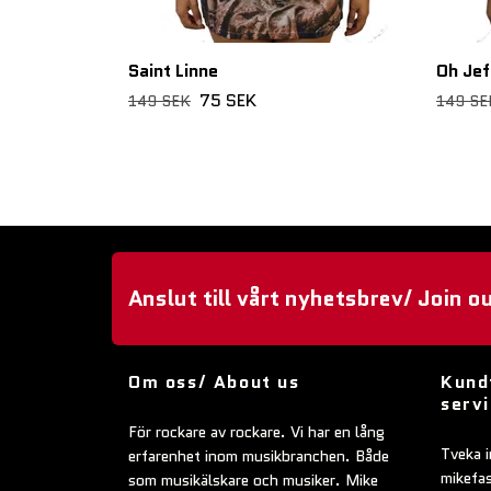
Saint Linne
Oh Jef
75 SEK
149 SEK
149 SE
Anslut till vårt nyhetsbrev/ Join o
Om oss/ About us
Kund
serv
För rockare av rockare. Vi har en lång
Tveka i
erfarenhet inom musikbranchen. Både
mikefa
som musikälskare och musiker. Mike