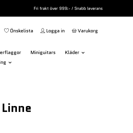
Fri frakt över 999:- / Snabb leverans
Önskelista
Logga in
Varukorg
erflaggor
Miniguitars
Kläder
ing
 Linne