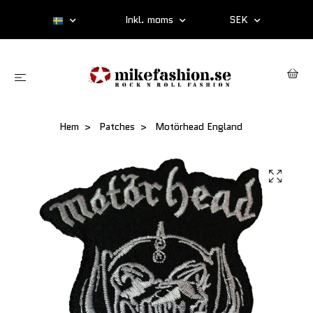
Inkl. moms
SEK
Hem
Patches
Motörhead England