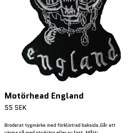
Motörhead England
55 SEK
Broderat tygmärke med förklistrad baksida.Går att
värma på med strykjärn eller sy fast. Mått: