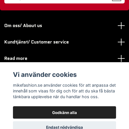
Om oss/ About us
Kundtjänst/ Customer service
Read more
Vi använder cookies
Sociala medier
mikefashion.se använder cookies för att anpassa det
innehåll som visas för dig och för att du ska få bästa
tänkbara upplevelse när du handlar hos oss.
Godkänn alla
© 2026 mikefashion.se
Endast nödvändiga