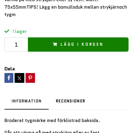
75x55mmTIPS! Lägg en bomullsduk mellan strykjärnoch
tygm
I lager
LÄGG I KORGEN
Dela
INFORMATION
RECENSIONER
Broderat tygmärke med förklistrad baksida.
Går att värma på med strykjärn eller sy fast.