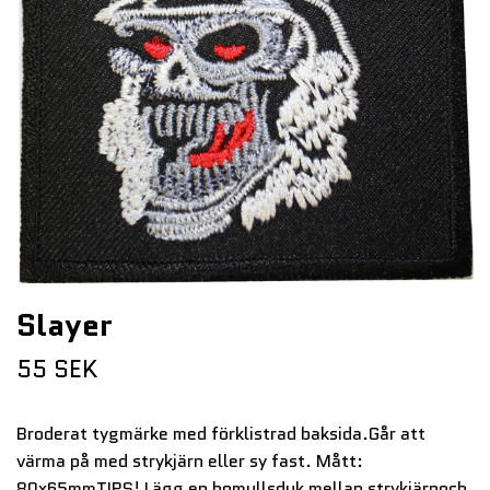
Slayer
55 SEK
Broderat tygmärke med förklistrad baksida.Går att
värma på med strykjärn eller sy fast. Mått:
80x65mmTIPS! Lägg en bomullsduk mellan strykjärnoch