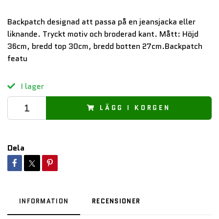
Backpatch designad att passa på en jeansjacka eller
liknande. Tryckt motiv och broderad kant. Mått: Höjd
36cm, bredd top 30cm, bredd botten 27cm.Backpatch
featu
I lager
LÄGG I KORGEN
Dela
INFORMATION
RECENSIONER